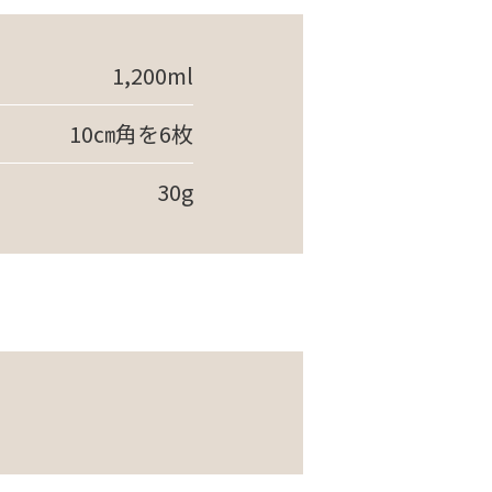
1,200ml
10㎝角を6枚
30g