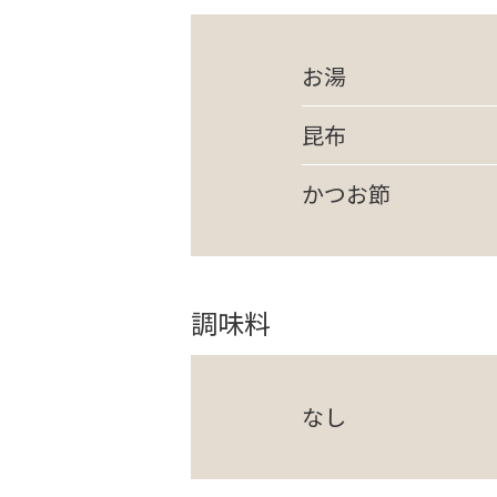
お湯
昆布
かつお節
調味料
なし