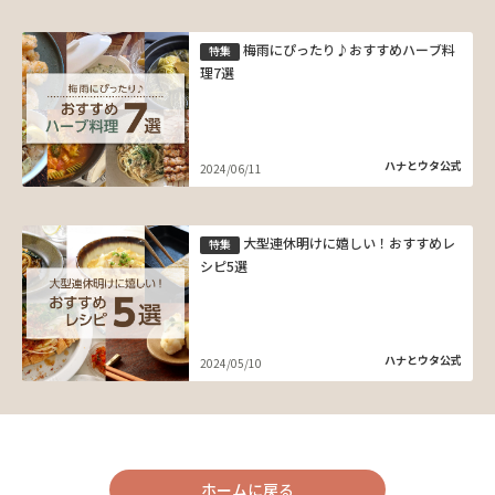
梅雨にぴったり♪おすすめハーブ料
特集
理7選
ハナとウタ公式
2024/06/11
大型連休明けに嬉しい！おすすめレ
特集
シピ5選
ハナとウタ公式
2024/05/10
ホームに戻る