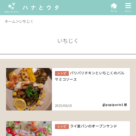
ホーム
＞
いちじく
いちじく
パリパリチキンといちじくのバル
レシピ
サミコソース
@papipurin1 様
2025/06/10
ライ麦パンのオープンサンド
レシピ