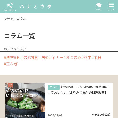
ホーム
＞
コラム
コラム一覧
おススメのタグ
週末
お手製
創意工夫
ディナー
おつまみ
簡単
平日
玉ねぎ
炒め物のコツを掴めば、塩と酒だ
コラム
けでおいしい【よりふじ先生の料理教室】
ハナとウタ公式
2026/08/07