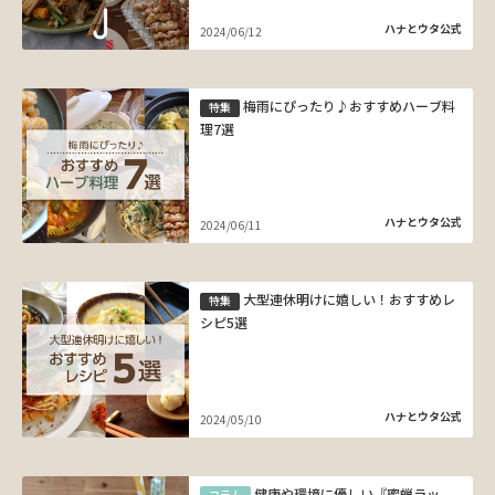
ハナとウタ公式
2024/06/12
梅雨にぴったり♪おすすめハーブ料
特集
理7選
ハナとウタ公式
2024/06/11
大型連休明けに嬉しい！おすすめレ
特集
シピ5選
ハナとウタ公式
2024/05/10
健康や環境に優しい『蜜蝋ラッ
コラム