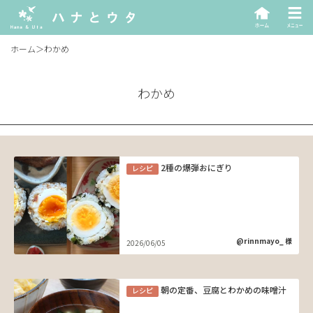
ホーム
＞
わかめ
わかめ
2種の爆弾おにぎり
レシピ
@rinnmayo_ 様
2026/06/05
朝の定番、豆腐とわかめの味噌汁
レシピ