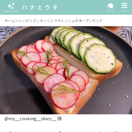
ホーム
＞
レシピ
＞
ズッキーニとラディッシュのオープンサンド
@my__cooking__diary__ 様