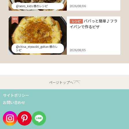
@seiro_kids 様のレシピ
2026/08/06
パパっと簡単♪フラ
レシピ
イパンで作るピザ
@chisa_eiyoushi_gohan 様のレ
シピ
2026/08/05
ページトップへ
サイトポリシー
お問い合わせ