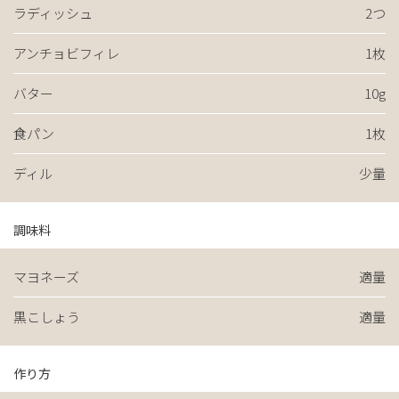
ラディッシュ
2つ
アンチョビフィレ
1枚
バター
10g
食パン
1枚
ディル
少量
調味料
マヨネーズ
適量
黒こしょう
適量
作り方