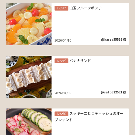
白玉フルーツポンチ
レシピ
@kassa55555 様
2026/04/10
バナナサンド
レシピ
@sato522521 様
2026/04/08
ズッキーニとラディッシュのオー
レシピ
プンサンド