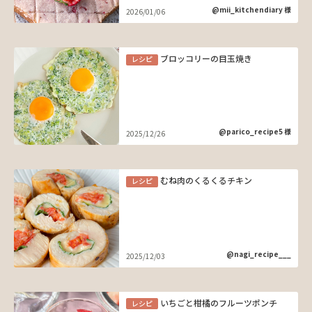
@mii_kitchendiary 様
2026/01/06
ブロッコリーの目玉焼き
レシピ
@parico_recipe5 様
2025/12/26
むね肉のくるくるチキン
レシピ
@nagi_recipe___
2025/12/03
いちごと柑橘のフルーツポンチ
レシピ