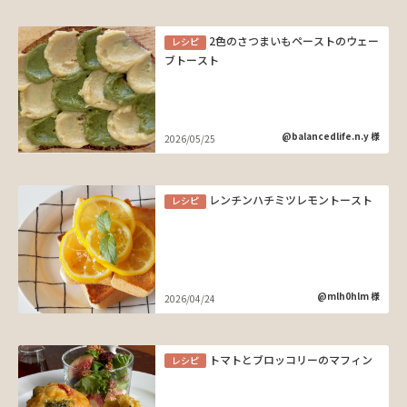
2色のさつまいもペーストのウェー
レシピ
ブトースト
@balancedlife.n.y 様
2026/05/25
レンチンハチミツレモントースト
レシピ
@mlh0hlm 様
2026/04/24
トマトとブロッコリーのマフィン
レシピ