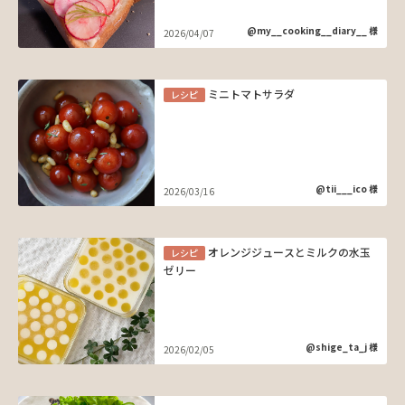
@my__cooking__diary__ 様
2026/04/07
ミニトマトサラダ
レシピ
@tii___ico 様
2026/03/16
オレンジジュースとミルクの水玉
レシピ
ゼリー
@shige_ta_j 様
2026/02/05