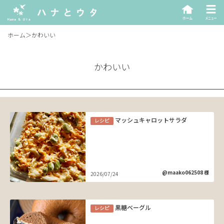
ホーム
＞
かわいい
かわいい
マッシュキャロットサラダ
レシピ
@maako062508 様
2026/07/24
黒糖ベーグル
レシピ