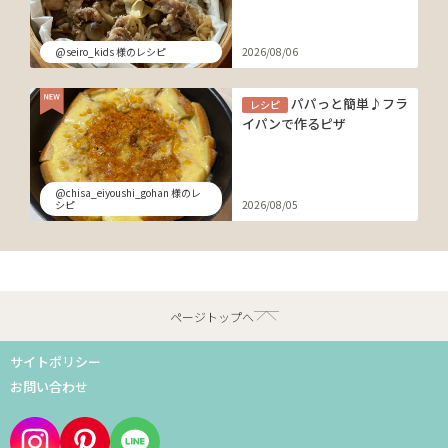
@seiro_kids 様のレシピ
2026/08/06
パパっと簡単♪フラ
レシピ
イパンで作るピザ
@chisa_eiyoushi_gohan 様のレ
シピ
2026/08/05
ページトップへ
サイトポリシー
お問い合わせ