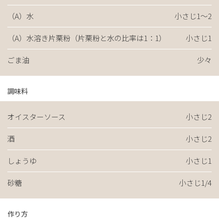
（A）水
小さじ1～2
（A）水溶き片栗粉（片栗粉と水の比率は1：1）
小さじ1
ごま油
少々
調味料
オイスターソース
小さじ2
酒
小さじ2
しょうゆ
小さじ1
砂糖
小さじ1/4
作り方