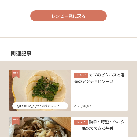
レシピ一覧に戻る
関連記事
カブのピクルスと春
レシピ
菊のアンチョビソース
@takeike_a_table 様のレシピ
2026/08/07
簡単・時短・ヘルシ
レシピ
ー！無水でできる牛丼