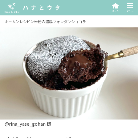
ホーム
＞
レシピ
＞
米粉の濃厚フォンダンショコラ
@rina_yase_gohan 様