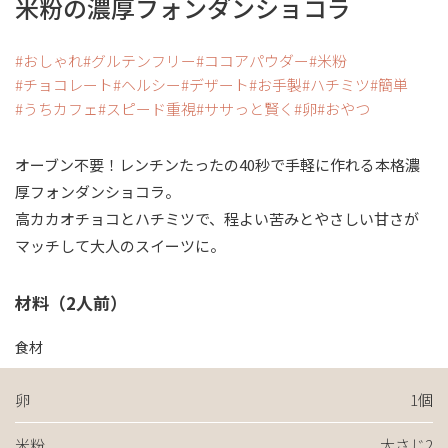
米粉の濃厚フォンダンショコラ
おしゃれ
グルテンフリー
ココアパウダー
米粉
チョコレート
ヘルシー
デザート
お手製
ハチミツ
簡単
うちカフェ
スピード重視
ササっと賢く
卵
おやつ
オーブン不要！レンチンたったの40秒で手軽に作れる本格濃
厚フォンダンショコラ。
高カカオチョコとハチミツで、程よい苦みとやさしい甘さが
マッチして大人のスイーツに。
材料（2人前）
食材
卵
1個
米粉
大さじ2