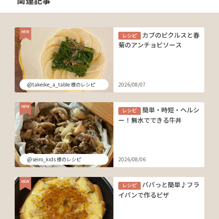
関連記事
カブのピクルスと春
レシピ
菊のアンチョビソース
@takeike_a_table 様のレシピ
2026/08/07
簡単・時短・ヘルシ
レシピ
ー！無水でできる牛丼
@seiro_kids 様のレシピ
2026/08/06
パパっと簡単♪フラ
レシピ
イパンで作るピザ