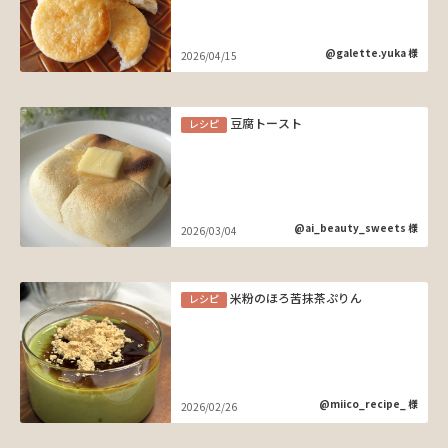
@galette.yuka 様
2026/04/15
豆腐トースト
レシピ
@ai_beauty_sweets 様
2026/03/04
米粉のほろ苦抹茶ぷりん
レシピ
@miico_recipe_ 様
2026/02/26