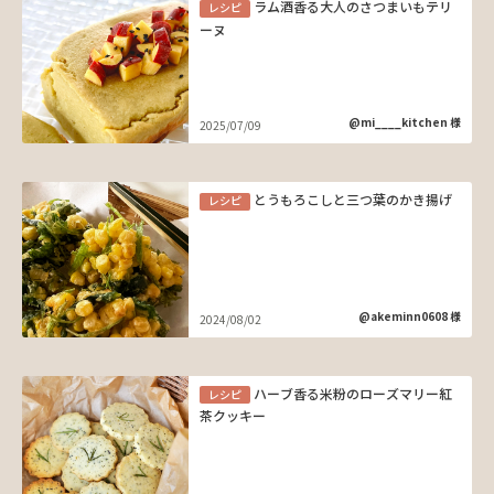
ラム酒香る大人のさつまいもテリ
レシピ
ーヌ
@mi____kitchen 様
2025/07/09
とうもろこしと三つ葉のかき揚げ
レシピ
@akeminn0608 様
2024/08/02
ハーブ香る米粉のローズマリー紅
レシピ
茶クッキー