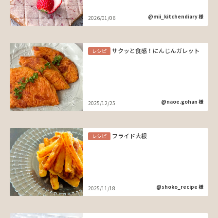
@mii_kitchendiary 様
2026/01/06
サクッと食感！にんじんガレット
レシピ
@naoe.gohan 様
2025/12/25
フライド大根
レシピ
@shoko_recipe 様
2025/11/18