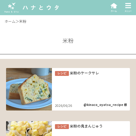
ホーム
＞
米粉
米粉
米粉のケークサレ
レシピ
@kinaco_oyatsu_recipe 様
2026/06/26
米粉の鬼まんじゅう
レシピ