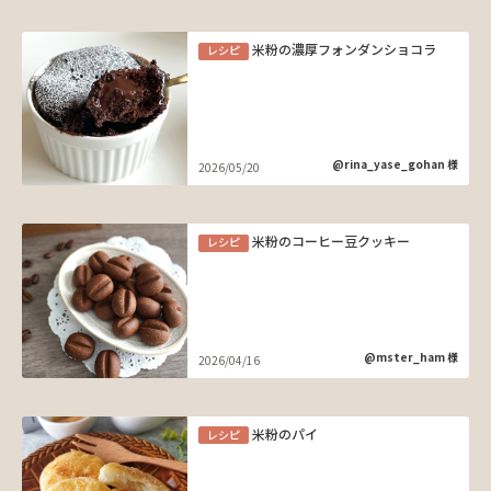
米粉の濃厚フォンダンショコラ
レシピ
@rina_yase_gohan 様
2026/05/20
米粉のコーヒー豆クッキー
レシピ
@mster_ham 様
2026/04/16
米粉のパイ
レシピ