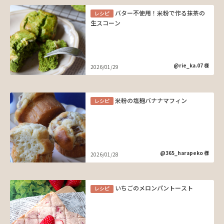
バター不使用！米粉で作る抹茶の
レシピ
生スコーン
@rie_ka.07 様
2026/01/29
米粉の塩麹バナナマフィン
レシピ
@365_harapeko 様
2026/01/28
いちごのメロンパントースト
レシピ