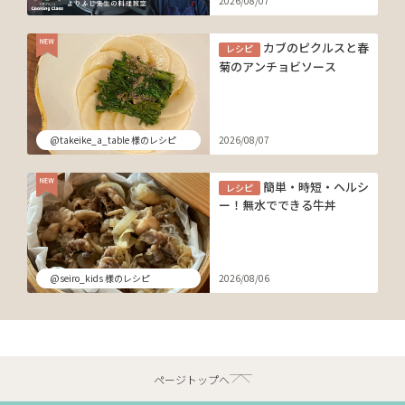
2026/08/07
カブのピクルスと春
レシピ
菊のアンチョビソース
@takeike_a_table 様のレシピ
2026/08/07
簡単・時短・ヘルシ
レシピ
ー！無水でできる牛丼
@seiro_kids 様のレシピ
2026/08/06
ページトップへ