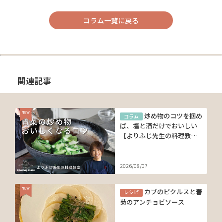
コラム一覧に戻る
関連記事
炒め物のコツを掴め
コラム
ば、塩と酒だけでおいしい
【よりふじ先生の料理教
室】
2026/08/07
カブのピクルスと春
レシピ
菊のアンチョビソース