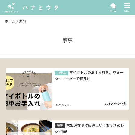
ホーム
＞
家事
家事
マイボトルのお手入れを、ウォー
コラム
ターサーバーで簡単に
ハナとウタ公式
2024/07/30
大型連休明けに嬉しい！おすすめレ
特集
シピ5選