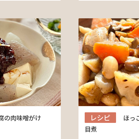
レシピ
腐の肉味噌がけ
ほっ
目煮