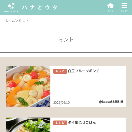
ホーム
＞
ミント
ミント
白玉フルーツポンチ
レシピ
@kassa55555 様
2026/04/10
タイ風混ぜごはん
レシピ