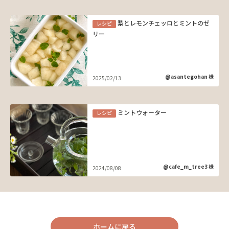
梨とレモンチェッロとミントのゼ
レシピ
リー
@asantegohan 様
2025/02/13
ミントウォーター
レシピ
@cafe_m_tree3 様
2024/08/08
ホームに戻る