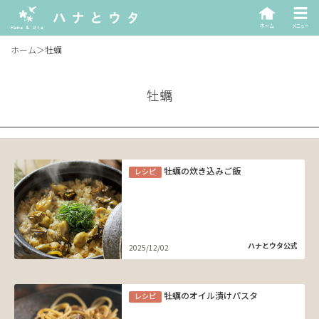
ホーム
＞
牡蠣
牡蠣
牡蠣の炊き込みご飯
レシピ
ハナとウタ公式
2025/12/02
牡蠣のオイル漬けパスタ
レシピ