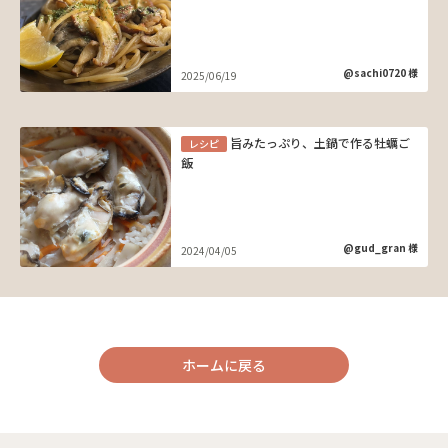
@sachi0720 様
2025/06/19
旨みたっぷり、土鍋で作る牡蠣ご
レシピ
飯
@gud_gran 様
2024/04/05
ホームに戻る