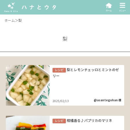
ホーム
＞
梨
梨
梨とレモンチェッロとミントのゼ
レシピ
リー
@asantegohan 様
2025/02/13
柑橘香る♪パプリカのマリネ
レシピ