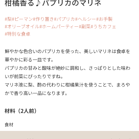
柑橘香る♪パプリカのマリネ
梨
ピーマン
作り置き
パプリカ
ヘルシー
お手製
オリーブオイル
ホームパーティー
副菜
うちカフェ
特別な食卓
鮮やかな色合いのパプリカを使った、美しいマリネは食卓を
華やかに彩る一皿です。
パプリカの甘みと酸味が絶妙に調和し、さっぱりとした味わ
いが前菜にぴったりですね。
マリネ液に梨、酢の代わりに柑橘果汁を使うことで、まろや
かで香り高い一品になります。
材料（2人前）
食材