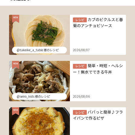
カブのピクルスと春
レシピ
菊のアンチョビソース
@takeike_a_table 様のレシピ
2026/08/07
簡単・時短・ヘルシ
レシピ
ー！無水でできる牛丼
@seiro_kids 様のレシピ
2026/08/06
パパっと簡単♪フラ
レシピ
イパンで作るピザ