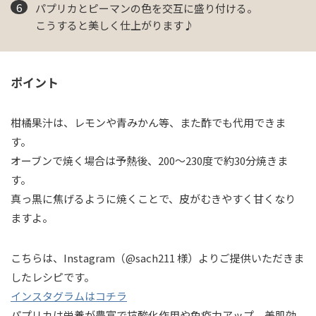
パプリカとピーマンの色を交互に盛り付ける。
こうすると美しく仕上がります♪
ポイント
柑橘果汁は、レモンや青みかん等、また酢でも代用できま
す。
オーブンで焼く場合は予熱後、200〜230度で約30分焼きま
す。
真っ黒に焦げるように焼くことで、皮がむきやすく甘くなり
ますよ。
こちらは、Instagram（@sach211 様）よりご提供いただきま
したレシピです。
インスタグラムはコチラ
パプリカは栄養が豊富で抗酸化作用や免疫力アップ、美肌効