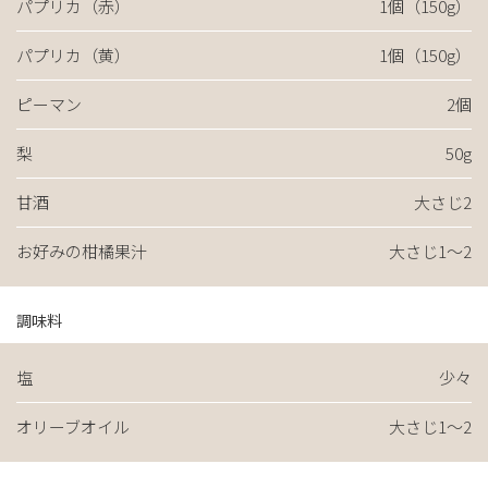
パプリカ（赤）
1個（150g）
パプリカ（黄）
1個（150g）
ピーマン
2個
梨
50g
甘酒
大さじ2
お好みの柑橘果汁
大さじ1〜2
調味料
塩
少々
オリーブオイル
大さじ1〜2