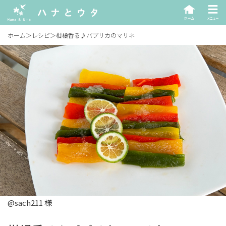
ホーム
＞
レシピ
＞
柑橘香る♪パプリカのマリネ
@sach211 様