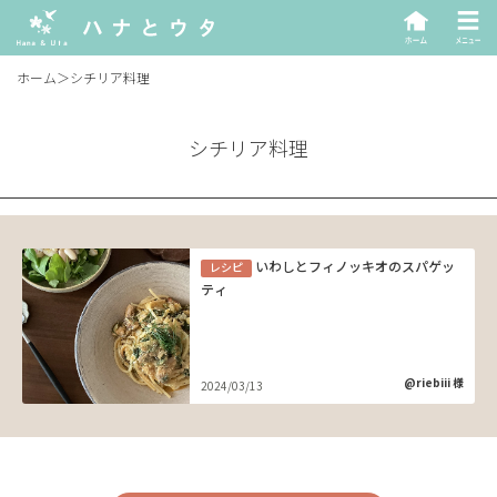
ホーム
＞
シチリア料理
シチリア料理
いわしとフィノッキオのスパゲッ
レシピ
ティ
@riebiii 様
2024/03/13