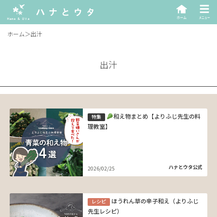
ホーム
＞
出汁
出汁
和え物まとめ【よりふじ先生の料
特集
理教室】
ハナとウタ公式
2026/02/25
ほうれん草の辛子和え（よりふじ
レシピ
先生レシピ）