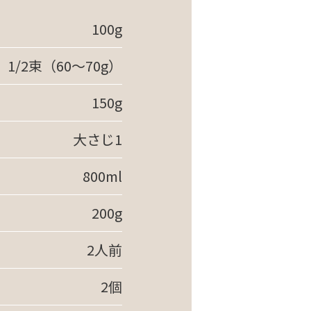
100g
1/2束（60～70g）
150g
大さじ1
800ml
200g
2人前
2個