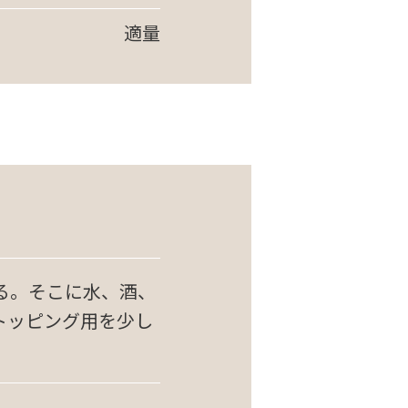
適量
る。そこに水、酒、
トッピング用を少し