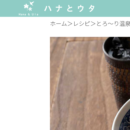
ホーム
＞
レシピ
＞
とろ～り温