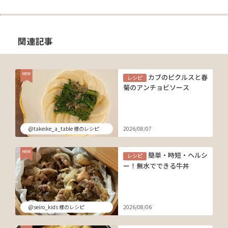
関連記事
カブのピクルスと春
レシピ
菊のアンチョビソース
@takeike_a_table 様のレシピ
2026/08/07
簡単・時短・ヘルシ
レシピ
ー！無水でできる牛丼
@seiro_kids 様のレシピ
2026/08/06