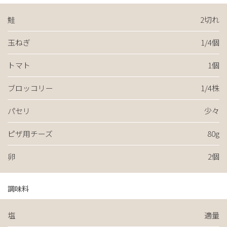
鮭
2切れ
玉ねぎ
1/4個
トマト
1個
ブロッコリー
1/4株
パセリ
少々
ピザ用チーズ
80g
卵
2個
調味料
塩
適量