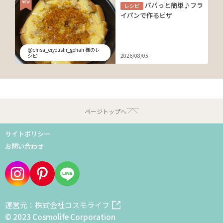
パパっと簡単♪フラ
レシピ
イパンで作るピザ
@chisa_eiyoushi_gohan 様のレ
シピ
2026/08/05
ページトップへ
サイトポリシー
お問い合わせ
運営元：株式会社コスモライフ
© 2023 Cosmolife Corporation