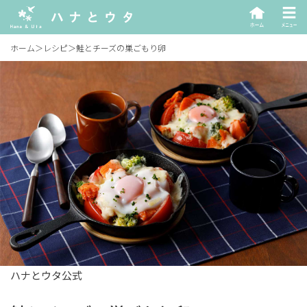
ホーム
＞
レシピ
＞
鮭とチーズの巣ごもり卵
ハナとウタ公式