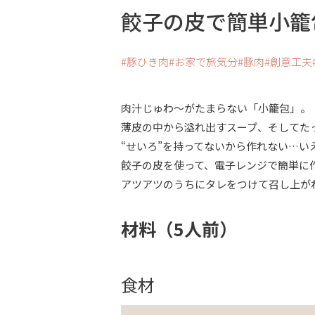
餃子の皮で簡単小籠
豚ひき肉
お家で旅気分
豚肉
創意工夫
肉汁じゅわ～がたまらない「小籠包」。
薄皮の中から溢れ出すスープ、そしてた
“せいろ”を持ってないから作れない…い
餃子の皮を使って、電子レンジで簡単に
アツアツのうちにタレをつけて召し上が
材料（5人前）
食材