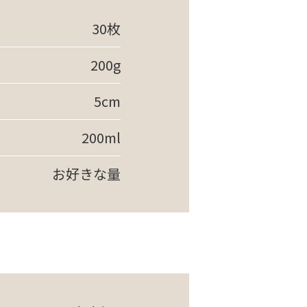
30枚
200g
5cm
200ml
お好きな量