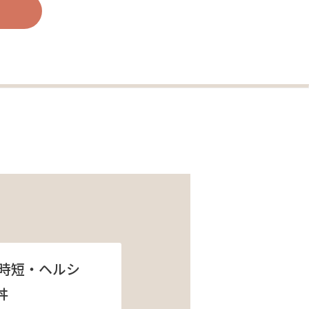
時短・ヘルシ
丼