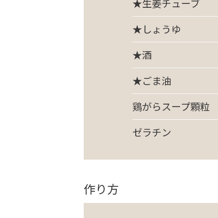
★生姜チューブ
★しょうゆ
★酒
★ごま油
鶏がらスープ顆粒
ゼラチン
作り方