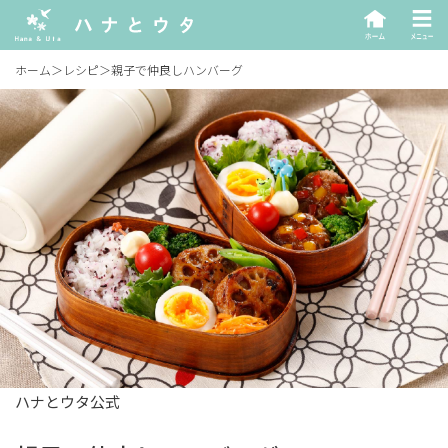
ホーム
＞
レシピ
＞
親子で仲良しハンバーグ
ハナとウタ公式