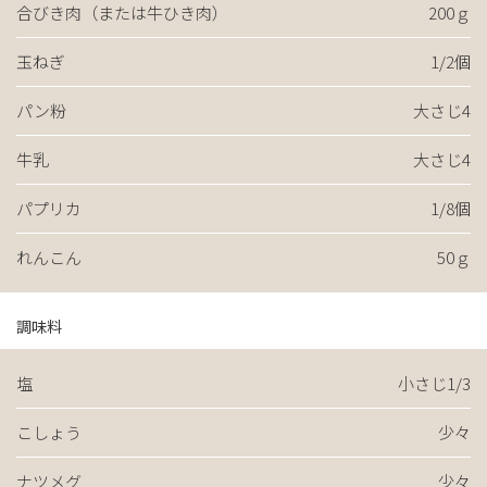
合びき肉（または牛ひき肉）
200ｇ
玉ねぎ
1/2個
パン粉
大さじ4
牛乳
大さじ4
パプリカ
1/8個
れんこん
50ｇ
調味料
塩
小さじ1/3
こしょう
少々
ナツメグ
少々