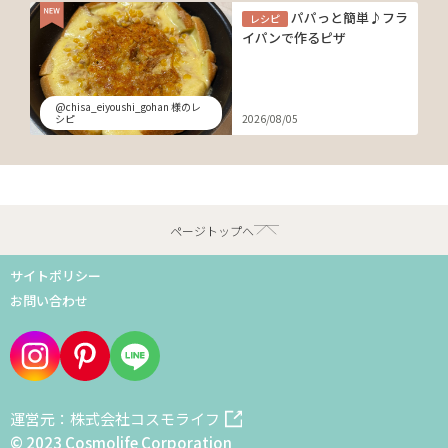
パパっと簡単♪フラ
レシピ
イパンで作るピザ
@chisa_eiyoushi_gohan 様のレ
シピ
2026/08/05
ページトップへ
サイトポリシー
お問い合わせ
運営元：株式会社コスモライフ
© 2023 Cosmolife Corporation