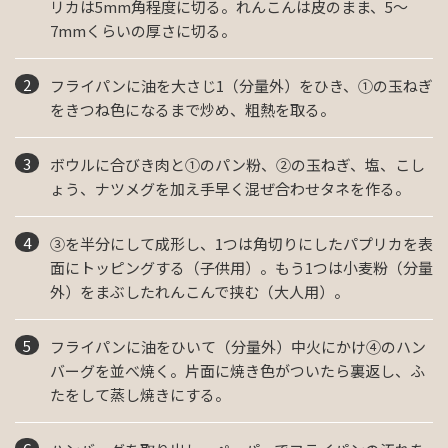
リカは5mm角程度に切る。れんこんは皮のまま、5～
7mmくらいの厚さに切る。
フライパンに油を大さじ1（分量外）をひき、①の玉ねぎ
をきつね色になるまで炒め、粗熱を取る。
ボウルに合びき肉と①のパン粉、②の玉ねぎ、塩、こし
ょう、ナツメグを加え手早く混ぜ合わせタネを作る。
③を半分にして成形し、1つは角切りにしたパプリカを表
面にトッピングする（子供用）。もう1つは小麦粉（分量
外）をまぶしたれんこんで挟む（大人用）。
フライパンに油をひいて（分量外）中火にかけ④のハン
バーグを並べ焼く。片面に焼き色がついたら裏返し、ふ
たをして蒸し焼きにする。