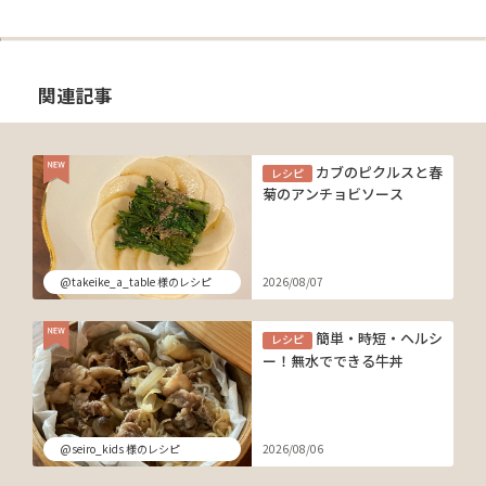
関連記事
カブのピクルスと春
レシピ
菊のアンチョビソース
@takeike_a_table 様のレシピ
2026/08/07
簡単・時短・ヘルシ
レシピ
ー！無水でできる牛丼
@seiro_kids 様のレシピ
2026/08/06