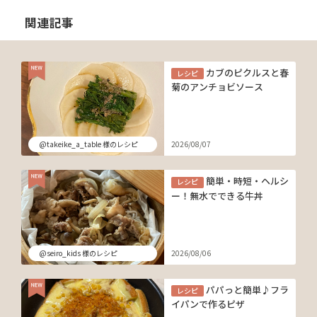
関連記事
カブのピクルスと春
レシピ
菊のアンチョビソース
@takeike_a_table 様のレシピ
2026/08/07
簡単・時短・ヘルシ
レシピ
ー！無水でできる牛丼
@seiro_kids 様のレシピ
2026/08/06
パパっと簡単♪フラ
レシピ
イパンで作るピザ