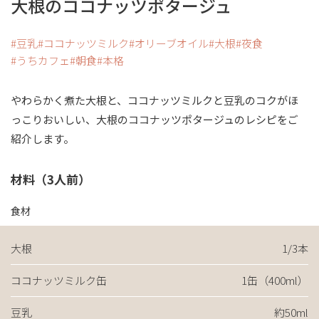
大根のココナッツポタージュ
豆乳
ココナッツミルク
オリーブオイル
大根
夜食
うちカフェ
朝食
本格
やわらかく煮た大根と、ココナッツミルクと豆乳のコクがほ
っこりおいしい、大根のココナッツポタージュのレシピをご
紹介します。
材料（3人前）
食材
大根
1/3本
ココナッツミルク缶
1缶（400ml）
豆乳
約50ml