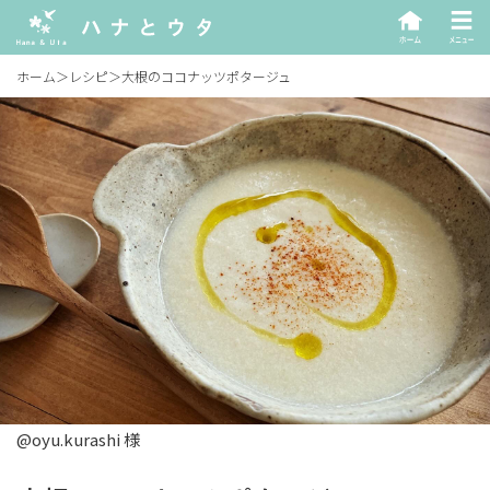
ホーム
＞
レシピ
＞
大根のココナッツポタージュ
@oyu.kurashi 様