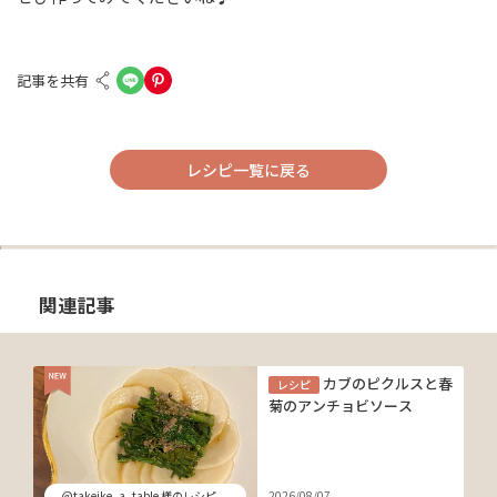
記事を共有
レシピ一覧に戻る
関連記事
カブのピクルスと春
レシピ
菊のアンチョビソース
@takeike_a_table 様のレシピ
2026/08/07