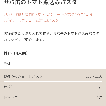
サバ缶のトマト煮込みパスタ
サバ缶
鶏むね肉
トマト缶
ショートパスタ
簡単
朝食
ディナー
ボリューム満点
パスタ
お野菜をたっぷり入れて作る、サバ缶のトマト煮込みパスタ
のレシピをご紹介します。
材料（4人前）
食材
お好みのショートパスタ
100～120g
サバ缶
1缶
トマト缶
1缶