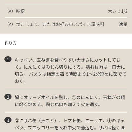
（A）砂糖
大さじ1/2
（A）塩こしょう、またはお好みのスパイス調味料
適量
作り方
キャベツ、玉ねぎを食べやすい大きさにカットしてお
く。にんにくはみじん切りにする。鶏むね肉は一口大に
切る。 パスタは指定の茹で時間より1～2分短めに茹でて
おく。
鍋にオリーブオイルを熱し、①のにんにく、玉ねぎの順
に軽く炒める。鶏むね肉も加えて火を通す。
②にサバ缶（汁ごと）、トマト缶、ローリエ、①のキャ
ベツ、ブロッコリーを入れ中火で煮込む。サバは軽くほ