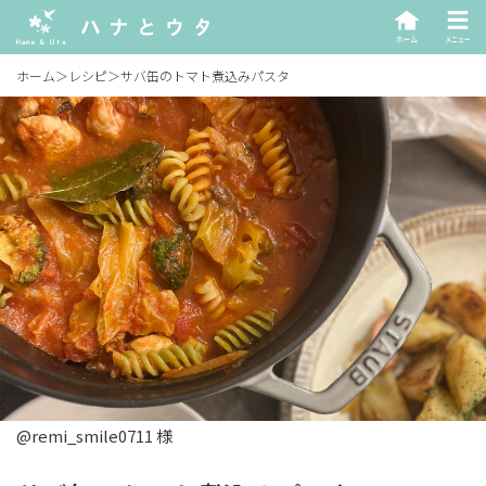
ホーム
＞
レシピ
＞
サバ缶のトマト煮込みパスタ
@remi_smile0711 様