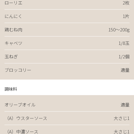
ローリエ
2枚
にんにく
1片
鶏むね肉
150～200g
キャベツ
1/8玉
玉ねぎ
1/2個
ブロッコリー
適量
調味料
オリーブオイル
適量
（A）ウスターソース
大さじ1
（A）中濃ソース
大さじ1