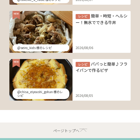
簡単・時短・ヘルシ
レシピ
ー！無水でできる牛丼
@seiro_kids 様のレシピ
2026/08/06
パパっと簡単♪フラ
レシピ
イパンで作るピザ
@chisa_eiyoushi_gohan 様のレ
シピ
2026/08/05
ページトップへ