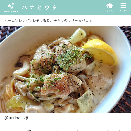
ホーム
＞
レシピ
＞
レモン香る、チキンのクリームパスタ
@jus.be_ 様