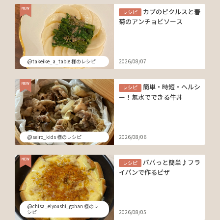
カブのピクルスと春
レシピ
菊のアンチョビソース
@takeike_a_table 様のレシピ
2026/08/07
簡単・時短・ヘルシ
レシピ
ー！無水でできる牛丼
@seiro_kids 様のレシピ
2026/08/06
パパっと簡単♪フラ
レシピ
イパンで作るピザ
@chisa_eiyoushi_gohan 様のレ
シピ
2026/08/05