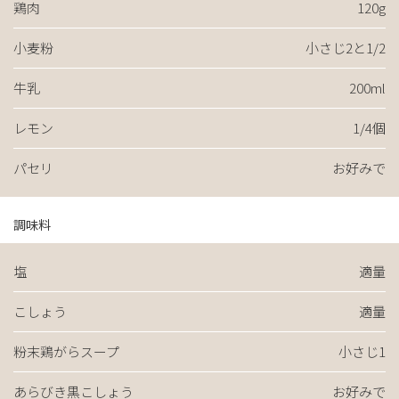
鶏肉
120g
小麦粉
小さじ2と1/2
牛乳
200ml
レモン
1/4個
パセリ
お好みで
調味料
塩
適量
こしょう
適量
粉末鶏がらスープ
小さじ1
あらびき黒こしょう
お好みで