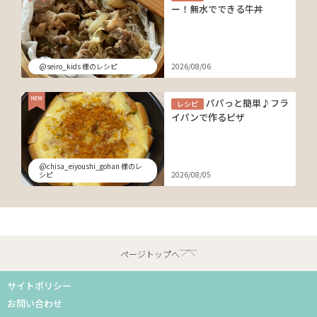
ー！無水でできる牛丼
@seiro_kids 様のレシピ
2026/08/06
パパっと簡単♪フラ
レシピ
イパンで作るピザ
@chisa_eiyoushi_gohan 様のレ
シピ
2026/08/05
ページトップへ
サイトポリシー
お問い合わせ