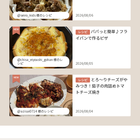
@seiro_kids 様のレシピ
2026/08/06
パパっと簡単♪フラ
レシピ
イパンで作るピザ
@chisa_eiyoushi_gohan 様のレ
シピ
2026/08/05
とろ～りチーズがや
レシピ
みつき！茄子の肉詰めトマ
トチーズ焼き
@azisai0714 様のレシピ
2026/08/04