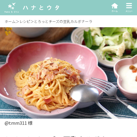
ホーム
＞
レシピ
＞
とろっとチーズの豆乳カルボナーラ
@tmm311 様