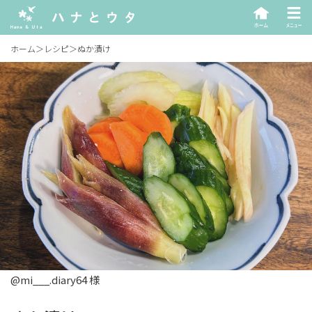
ホーム
＞
レシピ
＞
ぬか漬け
@mi___.diary64 様