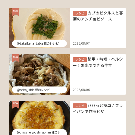
カブのピクルスと春
レシピ
菊のアンチョビソース
@takeike_a_table 様のレシピ
2026/08/07
簡単・時短・ヘルシ
レシピ
ー！無水でできる牛丼
@seiro_kids 様のレシピ
2026/08/06
パパっと簡単♪フラ
レシピ
イパンで作るピザ
@chisa_eiyoushi_gohan 様のレ