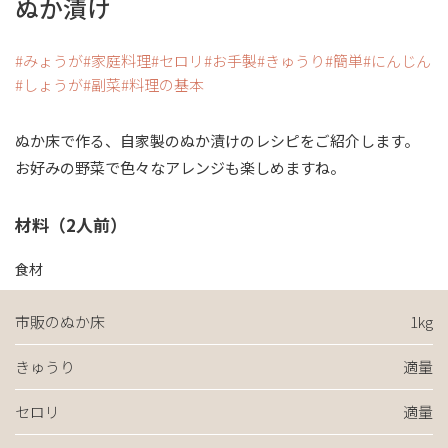
ぬか漬け
みょうが
家庭料理
セロリ
お手製
きゅうり
簡単
にんじん
しょうが
副菜
料理の基本
ぬか床で作る、自家製のぬか漬けのレシピをご紹介します。
お好みの野菜で色々なアレンジも楽しめますね。
材料（2人前）
食材
市販のぬか床
1kg
きゅうり
適量
セロリ
適量