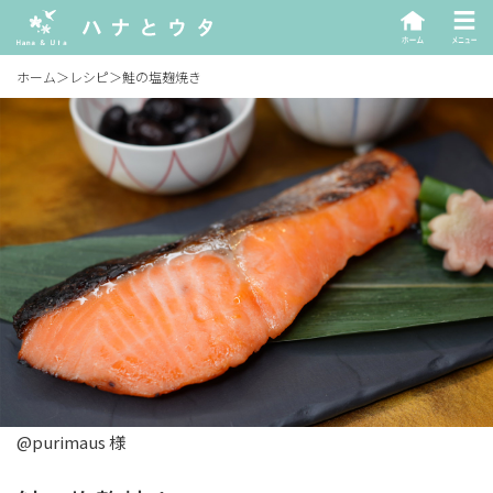
ホーム
＞
レシピ
＞
鮭の塩麹焼き
@purimaus 様