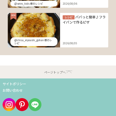
@seiro_kids 様のレシピ
2026/08/06
パパっと簡単♪フラ
レシピ
イパンで作るピザ
@chisa_eiyoushi_gohan 様のレ
シピ
2026/08/05
ページトップへ
サイトポリシー
お問い合わせ