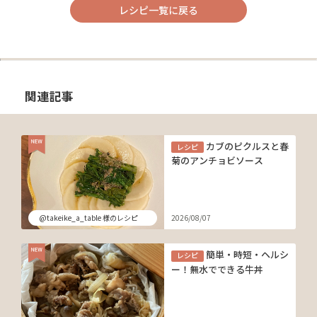
レシピ一覧に戻る
関連記事
カブのピクルスと春
レシピ
菊のアンチョビソース
@takeike_a_table 様のレシピ
2026/08/07
簡単・時短・ヘルシ
レシピ
ー！無水でできる牛丼