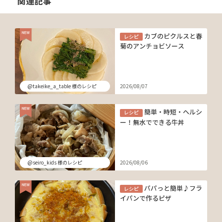
関連記事
カブのピクルスと春
レシピ
菊のアンチョビソース
@takeike_a_table 様のレシピ
2026/08/07
簡単・時短・ヘルシ
レシピ
ー！無水でできる牛丼
@seiro_kids 様のレシピ
2026/08/06
パパっと簡単♪フラ
レシピ
イパンで作るピザ