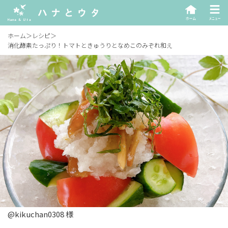
ホーム
＞
レシピ
＞
消化酵素たっぷり！トマトときゅうりとなめこのみぞれ和え
@kikuchan0308 様