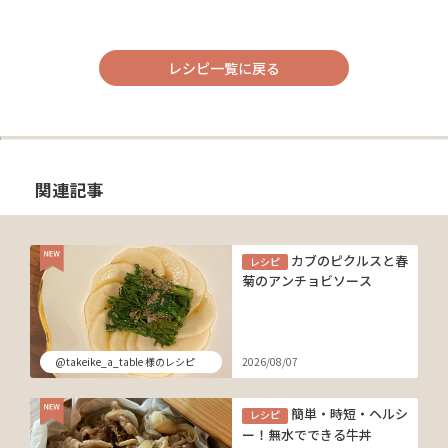
レシピ一覧に戻る
関連記事
カブのピクルスと春
レシピ
菊のアンチョビソース
@takeike_a_table 様のレシピ
2026/08/07
簡単・時短・ヘルシ
レシピ
ー！無水でできる牛丼