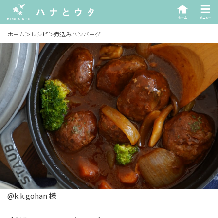
ホーム
＞
レシピ
＞
煮込みハンバーグ
@k.k.gohan 様