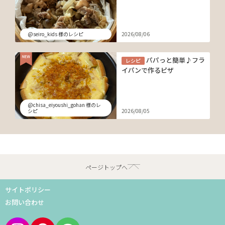
@seiro_kids 様のレシピ
2026/08/06
パパっと簡単♪フラ
レシピ
イパンで作るピザ
@chisa_eiyoushi_gohan 様のレ
シピ
2026/08/05
ページトップへ
サイトポリシー
お問い合わせ