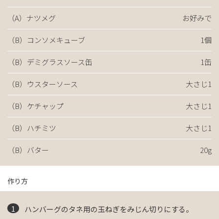
（A）ナツメグ
お好みで
（B）コンソメキューブ
1個
（B）デミグラスソース缶
1缶
（B）ウスターソース
大さじ1
（B）ケチャップ
大さじ1
（B）ハチミツ
大さじ1
（B）バター
20g
作り方
ハンバーグのタネ用の玉ねぎをみじん切りにする。