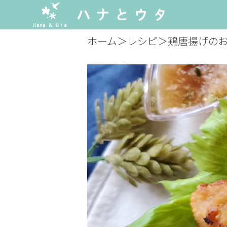
ホーム
＞
レシピ
＞
鶏唐揚げの