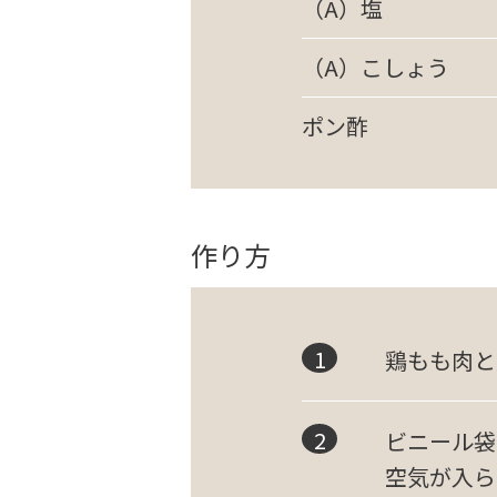
（A）塩
（A）こしょう
ポン酢
作り方
鶏もも肉と
ビニール袋
空気が入ら