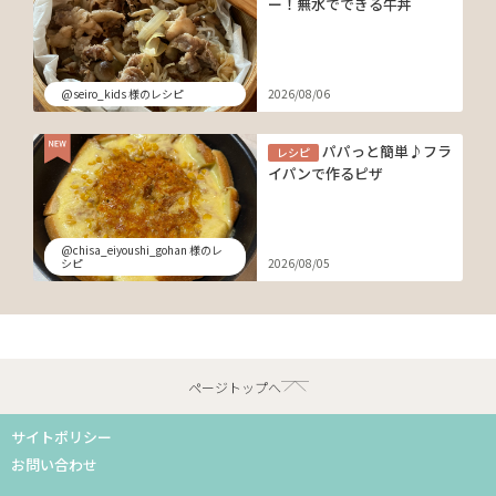
ー！無水でできる牛丼
@seiro_kids 様のレシピ
2026/08/06
パパっと簡単♪フラ
レシピ
イパンで作るピザ
@chisa_eiyoushi_gohan 様のレ
シピ
2026/08/05
ページトップへ
サイトポリシー
お問い合わせ