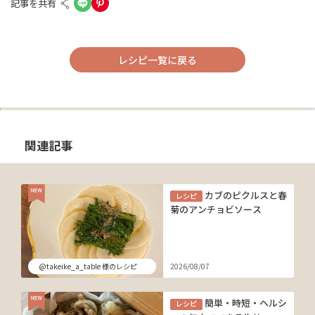
記事を共有
レシピ一覧に戻る
関連記事
カブのピクルスと春
レシピ
菊のアンチョビソース
@takeike_a_table 様のレシピ
2026/08/07
簡単・時短・ヘルシ
レシピ