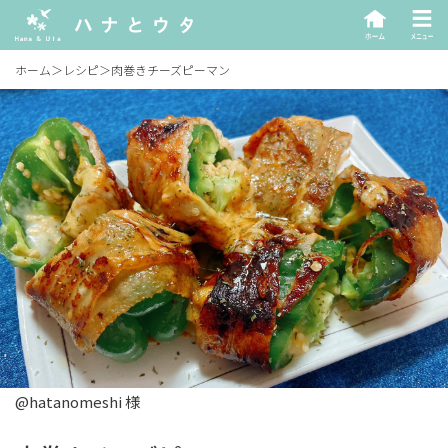
ホーム
＞
レシピ
＞
肉巻きチーズピーマン
@hatanomeshi 様