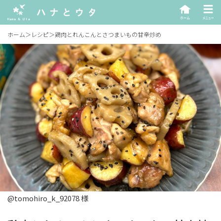
ホーム
＞
レシピ
＞
鶏肉とれんこんとさつまいもの甘辛炒め
@tomohiro_k_92078 様