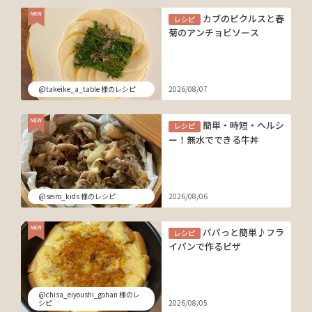
カブのピクルスと春
レシピ
菊のアンチョビソース
@takeike_a_table 様のレシピ
2026/08/07
簡単・時短・ヘルシ
レシピ
ー！無水でできる牛丼
@seiro_kids 様のレシピ
2026/08/06
パパっと簡単♪フラ
レシピ
イパンで作るピザ
@chisa_eiyoushi_gohan 様のレ
シピ
2026/08/05