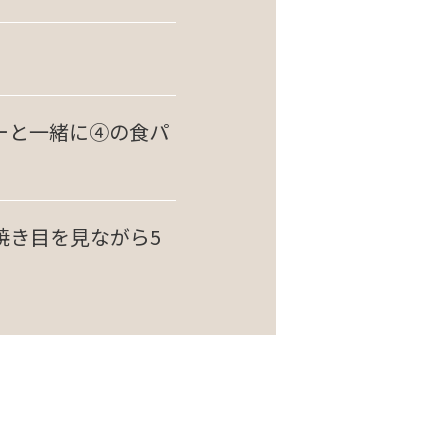
ーと一緒に④の食パ
焼き目を見ながら5