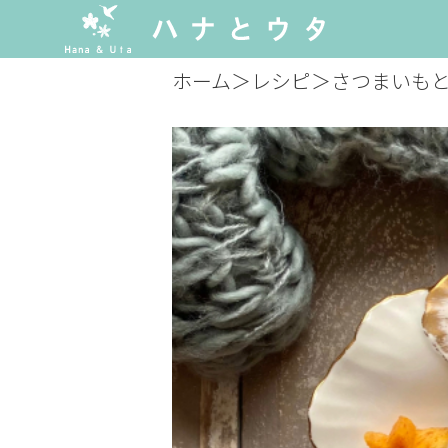
ホーム
＞
レシピ
＞
さつまいも