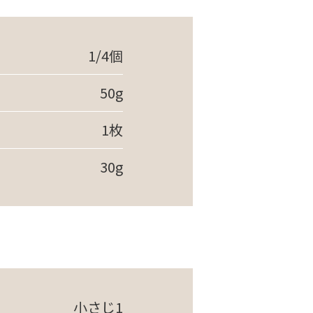
1/4個
50g
1枚
30g
小さじ1