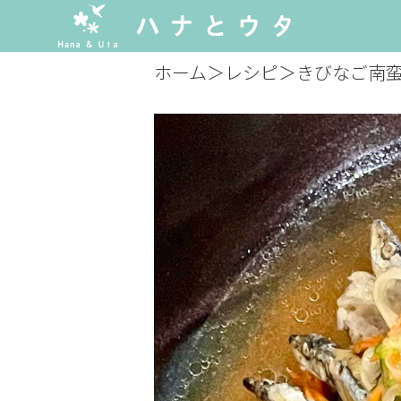
ホーム
＞
レシピ
＞
きびなご南