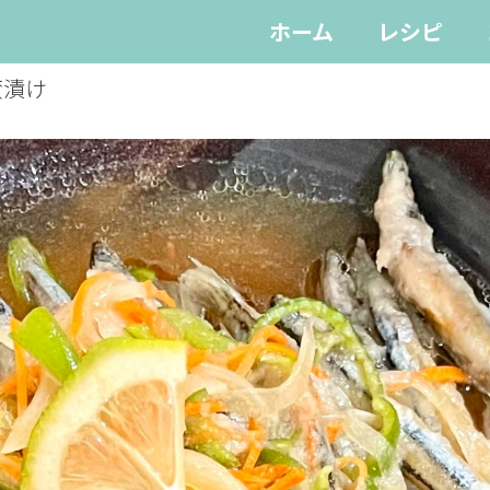
ホーム
レシピ
蛮漬け