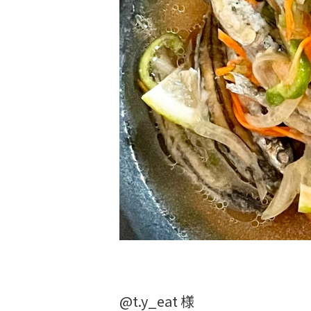
@t.y_eat 様