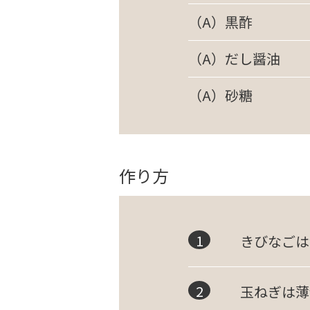
（A）黒酢
（A）だし醤油
（A）砂糖
作り方
きびなごは
玉ねぎは薄