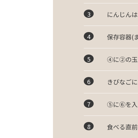
にんじんは
保存容器(
④に②の玉
きびなごに
⑤に⑥を入
食べる直前