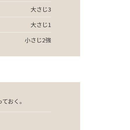
大さじ3
大さじ1
小さじ2強
っておく。