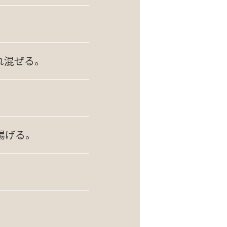
れ混ぜる。
揚げる。
。