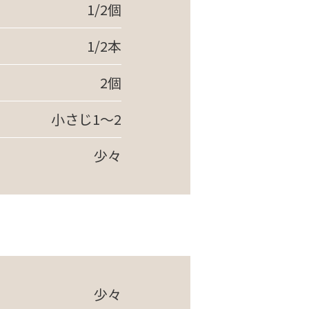
1/2個
1/2本
2個
小さじ1～2
少々
少々