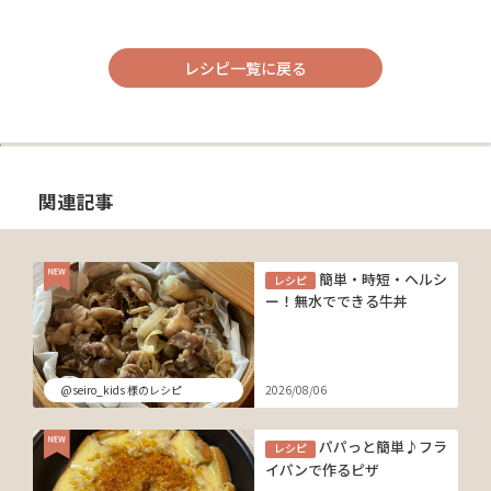
レシピ一覧に戻る
関連記事
簡単・時短・ヘルシ
レシピ
ー！無水でできる牛丼
@seiro_kids 様のレシピ
2026/08/06
パパっと簡単♪フラ
レシピ
イパンで作るピザ