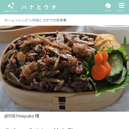
ホーム
＞
レシピ
＞
牛肉とゴボウの甘辛煮
@5587mayuko 様