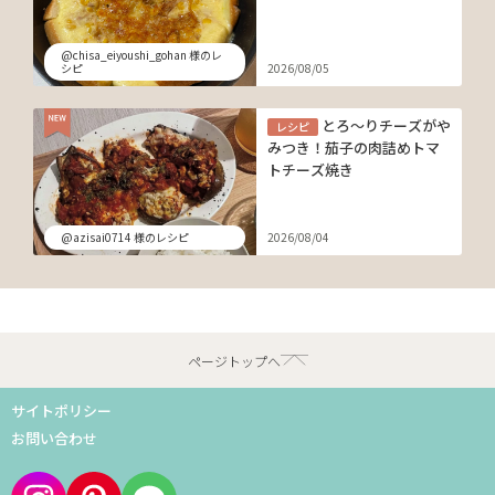
@chisa_eiyoushi_gohan 様のレ
シピ
2026/08/05
とろ～りチーズがや
レシピ
みつき！茄子の肉詰めトマ
トチーズ焼き
@azisai0714 様のレシピ
2026/08/04
ページトップへ
サイトポリシー
お問い合わせ