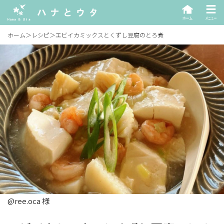
ホーム
＞
レシピ
＞
エビイカミックスとくずし豆腐のとろ煮
@ree.oca 様