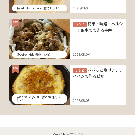
@takeike_a_table 様のレシピ
2026/08/07
簡単・時短・ヘルシ
レシピ
ー！無水でできる牛丼
@seiro_kids 様のレシピ
2026/08/06
パパっと簡単♪フラ
レシピ
イパンで作るピザ
@chisa_eiyoushi_gohan 様のレ
シピ
2026/08/05
ページトップへ