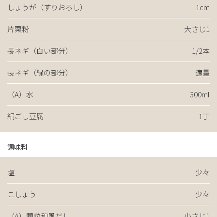
しょうが（すりおろし）
1cm
片栗粉
大さじ1
長ネギ（白い部分）
1/2本
長ネギ（緑の部分）
適量
（A）水
300ml
絹ごし豆腐
1丁
調味料
塩
少々
こしょう
少々
（A）顆粒和風だし
小さじ1