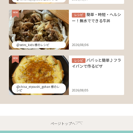
簡単・時短・ヘルシ
レシピ
ー！無水でできる牛丼
@seiro_kids 様のレシピ
2026/08/06
パパっと簡単♪フラ
レシピ
イパンで作るピザ
@chisa_eiyoushi_gohan 様のレ
シピ
2026/08/05
ページトップへ