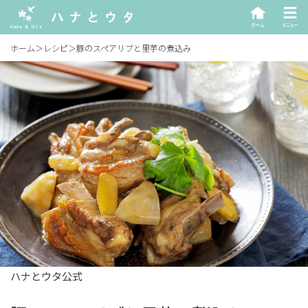
ホーム
＞
レシピ
＞
豚のスペアリブと里芋の煮込み
ハナとウタ公式