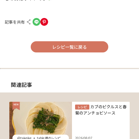
記事を共有
レシピ一覧に戻る
関連記事
カブのピクルスと春
レシピ
菊のアンチョビソース
@takeike_a_table 様のレシピ
2026/08/07