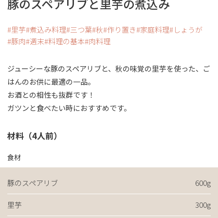
豚のスペアリブと里芋の煮込み
里芋
煮込み料理
三つ葉
秋
作り置き
家庭料理
しょうが
豚肉
週末
料理の基本
肉料理
ジューシーな豚のスペアリブと、秋の味覚の里芋を使った、ご
はんのお供に最適の一品。
お酒との相性も抜群です！
ガツンと食べたい時におすすめです。
材料（4人前）
食材
豚のスペアリブ
600g
里芋
300g