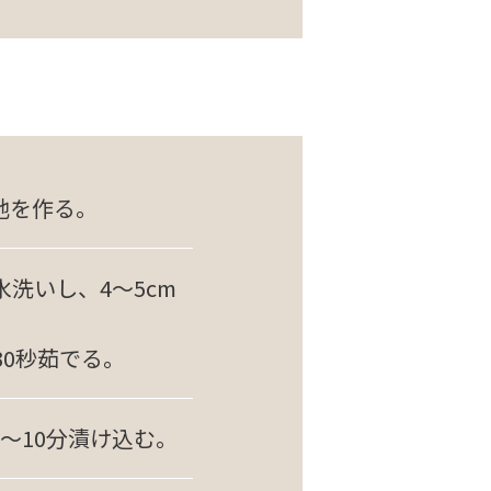
地を作る。
洗いし、4～5cm
30秒茹でる。
～10分漬け込む。