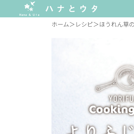
ホーム
＞
レシピ
＞
ほうれん草