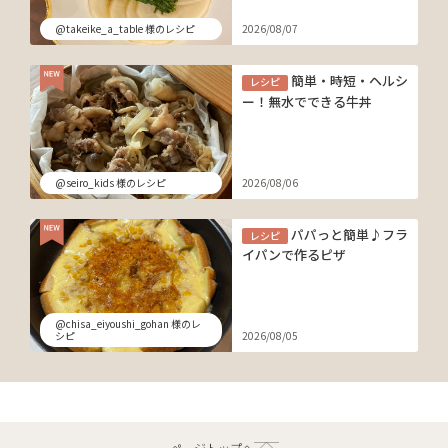
@takeike_a_table 様のレシピ
2026/08/07
簡単・時短・ヘルシ
レシピ
ー！無水でできる牛丼
@seiro_kids 様のレシピ
2026/08/06
パパっと簡単♪フラ
レシピ
イパンで作るピザ
@chisa_eiyoushi_gohan 様のレ
シピ
2026/08/05
ページトップへ