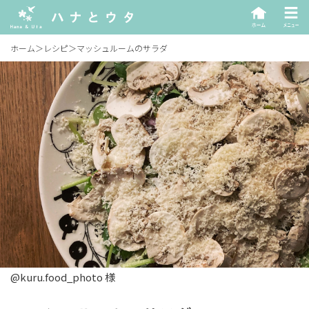
ホーム
＞
レシピ
＞
マッシュルームのサラダ
@kuru.food_photo 様