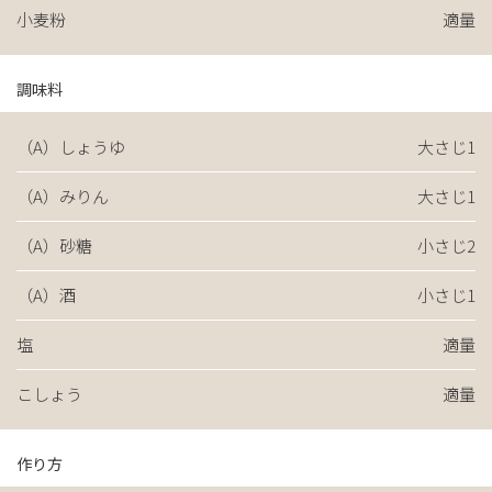
小麦粉
適量
調味料
（A）しょうゆ
大さじ1
（A）みりん
大さじ1
（A）砂糖
小さじ2
（A）酒
小さじ1
塩
適量
こしょう
適量
作り方