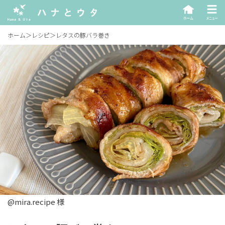
ホーム
＞
レシピ
＞
レタスの豚バラ巻き
@mira.recipe 様