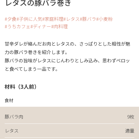
レタスの豚バラ巻き
夕食
子供に人気
家庭料理
レタス
豚バラ
小麦粉
うちカフェ
ディナー
肉料理
甘辛ダレが絡んだお肉とレタスの、さっぱりとした相性が魅
力の豚バラ巻きを紹介します。
豚バラの旨味がレタスにじんわりとしみ込み、思わずペロッ
と食べてしまう一品です。
材料（3人前）
食材
豚バラ肉
9枚
レタス
適量