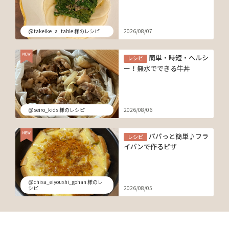
@takeike_a_table 様のレシピ
2026/08/07
簡単・時短・ヘルシ
レシピ
ー！無水でできる牛丼
@seiro_kids 様のレシピ
2026/08/06
パパっと簡単♪フラ
レシピ
イパンで作るピザ
@chisa_eiyoushi_gohan 様のレ
シピ
2026/08/05