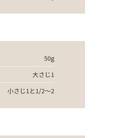
50g
大さじ1
小さじ1と1/2～2