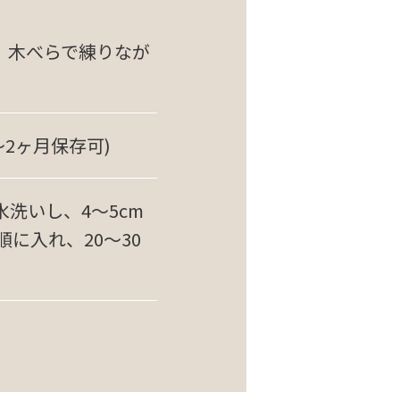
、木べらで練りなが
2ヶ月保存可)
洗いし、4～5cm
に入れ、20～30