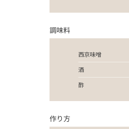
調味料
西京味噌
酒
酢
作り方