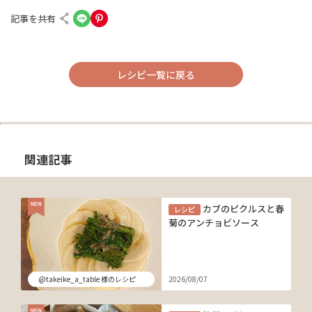
記事を共有
レシピ一覧に戻る
関連記事
カブのピクルスと春
レシピ
菊のアンチョビソース
@takeike_a_table 様のレシピ
2026/08/07