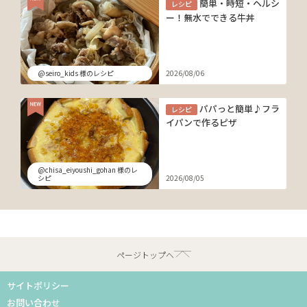
簡単・時短・ヘルシ
レシピ
ー！無水でできる牛丼
@seiro_kids 様のレシピ
2026/08/06
パパっと簡単♪フラ
レシピ
イパンで作るピザ
@chisa_eiyoushi_gohan 様のレ
シピ
2026/08/05
ページトップへ
サイトポリシー
お問い合わせ