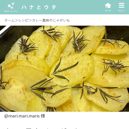
ホーム
＞
レシピ
＞
カレー風味のじゃがいも
@mari.mari.maris 様