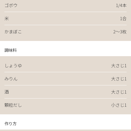
ゴボウ
1/4本
米
1合
かまぼこ
2〜3枚
調味料
しょうゆ
大さじ1
みりん
大さじ1
酒
大さじ1
顆粒だし
小さじ1
作り方