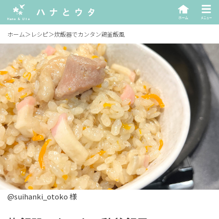
ホーム
＞
レシピ
＞
炊飯器でカンタン鶏釜飯風
@suihanki_otoko 様