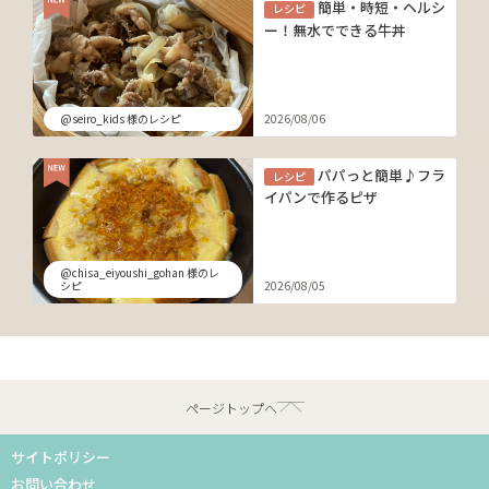
簡単・時短・ヘルシ
レシピ
ー！無水でできる牛丼
@seiro_kids 様のレシピ
2026/08/06
パパっと簡単♪フラ
レシピ
イパンで作るピザ
@chisa_eiyoushi_gohan 様のレ
シピ
2026/08/05
ページトップへ
サイトポリシー
お問い合わせ