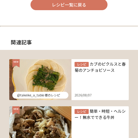
レシピ一覧に戻る
関連記事
カブのピクルスと春
レシピ
菊のアンチョビソース
@takeike_a_table 様のレシピ
2026/08/07
簡単・時短・ヘルシ
レシピ
ー！無水でできる牛丼