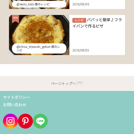
@seiro_kids 様のレシピ
2026/08/06
パパっと簡単♪フラ
レシピ
イパンで作るピザ
@chisa_eiyoushi_gohan 様のレ
シピ
2026/08/05
ページトップへ
サイトポリシー
お問い合わせ