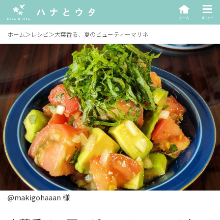
ホーム
＞
レシピ
＞
大葉香る、夏のビューティーマリネ
@makigohaaan 様