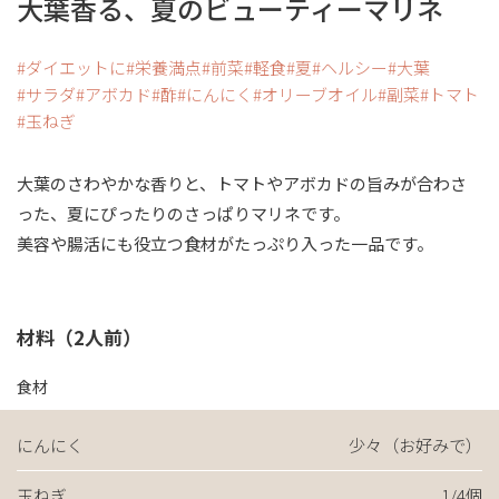
大葉香る、夏のビューティーマリネ
ダイエットに
栄養満点
前菜
軽食
夏
ヘルシー
大葉
サラダ
アボカド
酢
にんにく
オリーブオイル
副菜
トマト
玉ねぎ
大葉のさわやかな香りと、トマトやアボカドの旨みが合わさ
った、夏にぴったりのさっぱりマリネです。
美容や腸活にも役立つ食材がたっぷり入った一品です。
材料（2人前）
食材
にんにく
少々（お好みで）
玉ねぎ
1/4個