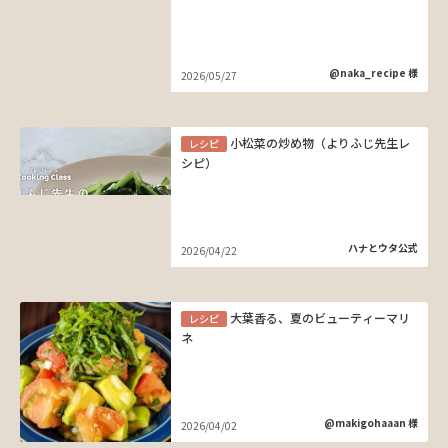
@naka_recipe 様
2026/05/27
小松菜の炒め物（よりふじ先生レ
レシピ
シピ）
ハナとウタ公式
2026/04/22
大葉香る、夏のビューティーマリ
レシピ
ネ
@makigohaaan 様
2026/04/02