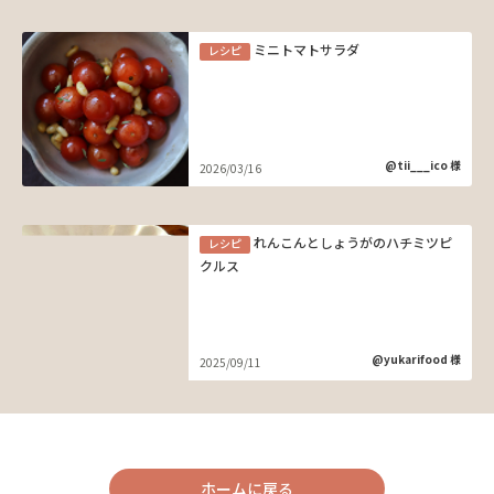
ミニトマトサラダ
レシピ
@tii___ico 様
2026/03/16
れんこんとしょうがのハチミツピ
レシピ
クルス
@yukarifood 様
2025/09/11
ホームに戻る