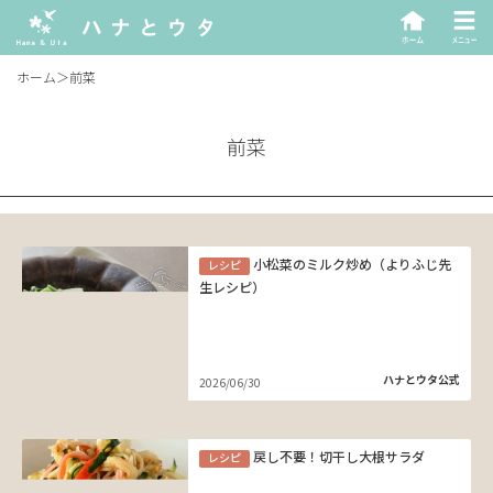
ホーム
＞
前菜
前菜
小松菜のミルク炒め（よりふじ先
レシピ
生レシピ）
ハナとウタ公式
2026/06/30
戻し不要！切干し大根サラダ
レシピ