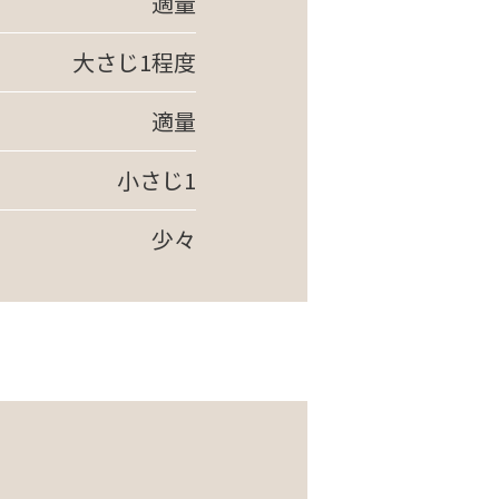
適量
大さじ1程度
適量
小さじ1
少々