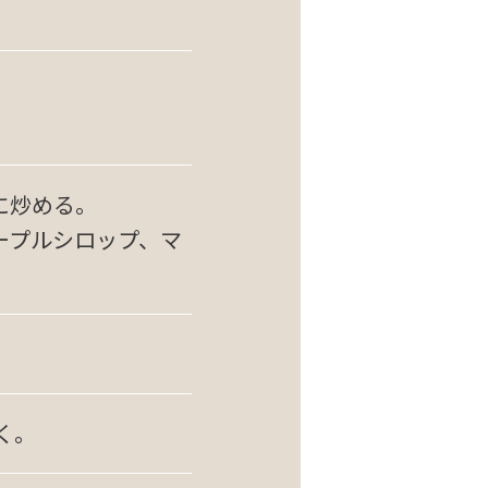
に炒める。
ープルシロップ、マ
く。