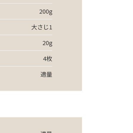
200g
大さじ1
20g
4枚
適量